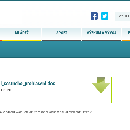
MLÁDEŽ
SPORT
VÝZKUM A VÝVOJ
E
i_cestneho_prohlaseni.doc
 115 kB
 v editoru Word, otevřít lze v kancelářském balíku Microsoft Office či