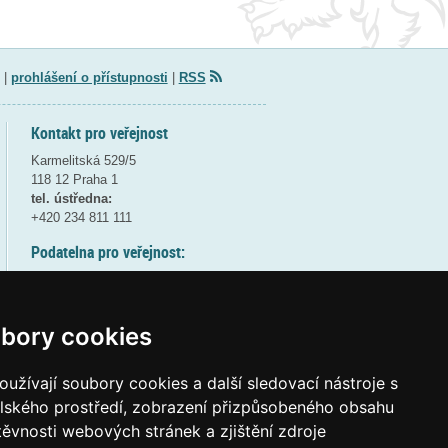
|
prohlášení o přístupnosti
|
RSS
Kontakt pro veřejnost
Karmelitská 529/5
118 12 Praha 1
tel. ústředna:
+420 234 811 111
Podatelna pro veřejnost:
pondělí a středa - 7:30-17:00
úterý a čtvrtek - 7:30-15:30
pátek - 7:30-14:00
bory cookies
8:30 - 9:30 - bezpečnostní přestávka
(více informací
ZDE
)
užívají soubory cookies a další sledovací nástroje s
elského prostředí, zobrazení přizpůsobeného obsahu
Elektronická podatelna:
těvnosti webových stránek a zjištění zdroje
posta@msmt
gov
cz