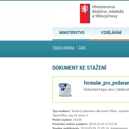
MINISTERSTVO
VZDĚLÁVÁNÍ
Titulní stránka
|
Zpět
DOKUMENT KE STAŽENÍ
formular_pro_podavan
Dokument typu doc | Velikost
Typ souboru:
Textový dokument Microsoft Office, vytvořený
OpenOffice.org od verze 2.
Počet stažení:
15149
Poslední změna souboru:
2013-10-10 17:07:01
Soubor publikován:
2010-05-26 11:05:19, Administrator