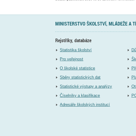
MINISTERSTVO ŠKOLSTVÍ, MLÁDEŽE A 
Rejstříky, databáze
Statistika školství
Dů
Pro veřejnost
Šk
O školské statistice
Př
Sběry statistických dat
Pl
Statistické výstupy a analýzy
Ot
Číselníky a klasifikace
P
Adresáře školských institucí