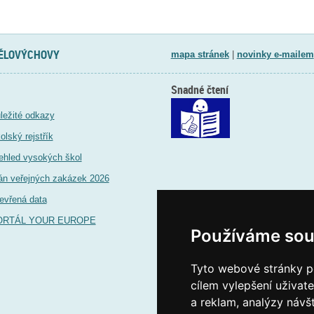
TĚLOVÝCHOVY
mapa stránek
|
novinky e-mailem
Snadné čtení
ležité odkazy
olský rejstřík
ehled vysokých škol
án veřejných zakázek 2026
evřená data
ORTÁL YOUR EUROPE
Používáme sou
Tyto webové stránky po
cílem vylepšení uživat
a reklam, analýzy návš