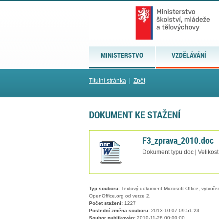
MINISTERSTVO
VZDĚLÁVÁNÍ
Titulní stránka
|
Zpět
DOKUMENT KE STAŽENÍ
F3_zprava_2010.doc
Dokument typu doc | Velikost
Typ souboru:
Textový dokument Microsoft Office, vytvořený
OpenOffice.org od verze 2.
Počet stažení:
1227
Poslední změna souboru:
2013-10-07 09:51:23
Soubor publikován:
2010-11-28 00:00:00