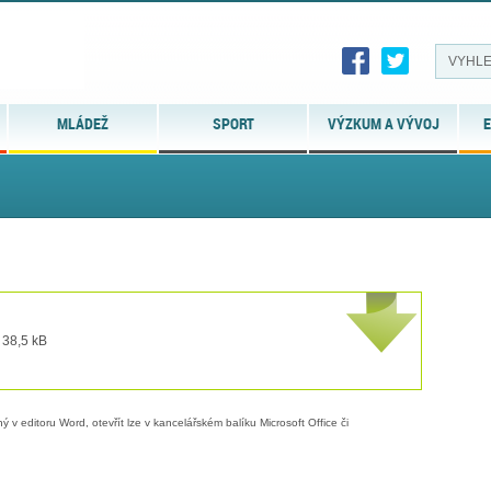
MLÁDEŽ
SPORT
VÝZKUM A VÝVOJ
E
 38,5 kB
 v editoru Word, otevřít lze v kancelářském balíku Microsoft Office či