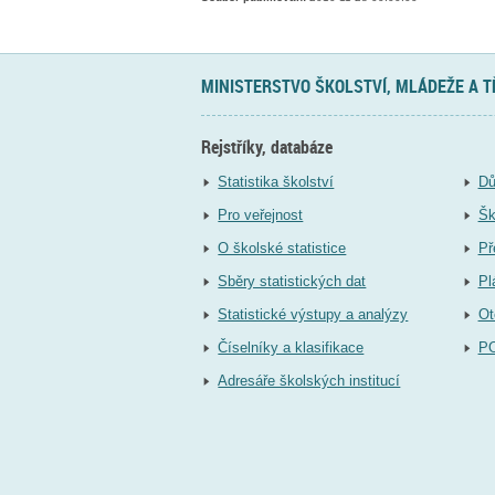
MINISTERSTVO ŠKOLSTVÍ, MLÁDEŽE A 
Rejstříky, databáze
Statistika školství
Dů
Pro veřejnost
Šk
O školské statistice
Př
Sběry statistických dat
Pl
Statistické výstupy a analýzy
Ot
Číselníky a klasifikace
P
Adresáře školských institucí