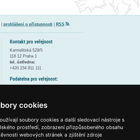
|
prohlášení o přístupnosti
|
RSS
Kontakt pro veřejnost
Karmelitská 529/5
118 12 Praha 1
tel. ústředna:
+420 234 811 111
Podatelna pro veřejnost:
pondělí a středa - 7:30-17:00
úterý a čtvrtek - 7:30-15:30
pátek - 7:30-14:00
bory cookies
8:30 - 9:30 - bezpečnostní přestávka
(více informací
ZDE
)
užívají soubory cookies a další sledovací nástroje s
elského prostředí, zobrazení přizpůsobeného obsahu
Elektronická podatelna:
těvnosti webových stránek a zjištění zdroje
posta@msmt
gov
cz