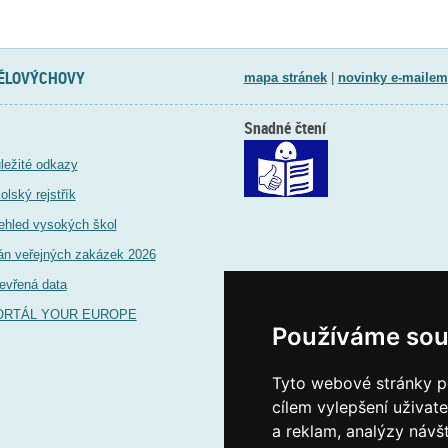
TĚLOVÝCHOVY
mapa stránek
|
novinky e-mailem
Snadné čtení
ležité odkazy
olský rejstřík
ehled vysokých škol
án veřejných zakázek 2026
evřená data
ORTÁL YOUR EUROPE
Používáme sou
Tyto webové stránky po
cílem vylepšení uživat
a reklam, analýzy návš