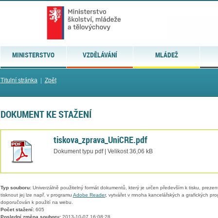
MINISTERSTVO
VZDĚLÁVÁNÍ
MLÁDEŽ
Titulní stránka
|
Zpět
DOKUMENT KE STAŽENÍ
tiskova_zprava_UniCRE.pdf
Dokument typu pdf | Velikost 36,06 kB
Typ souboru:
Univerzálně použitelný formát dokumentů, který je určen především k tisku, prezen
tisknout jej lze např. v programu
Adobe Reader
, vytvářet v mnoha kancelářských a grafických pr
doporučován k použití na webu.
Počet stažení:
605
Poslední změna souboru:
2013-10-07 16:08:28