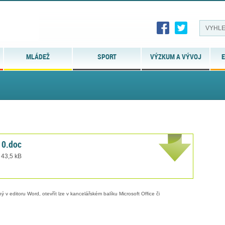
MLÁDEŽ
SPORT
VÝZKUM A VÝVOJ
E
10.doc
 43,5 kB
 v editoru Word, otevřít lze v kancelářském balíku Microsoft Office či