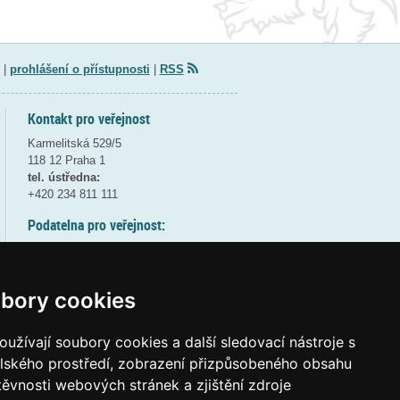
|
prohlášení o přístupnosti
|
RSS
Kontakt pro veřejnost
Karmelitská 529/5
118 12 Praha 1
tel. ústředna:
+420 234 811 111
Podatelna pro veřejnost:
pondělí a středa - 7:30-17:00
úterý a čtvrtek - 7:30-15:30
pátek - 7:30-14:00
bory cookies
8:30 - 9:30 - bezpečnostní přestávka
(více informací
ZDE
)
užívají soubory cookies a další sledovací nástroje s
elského prostředí, zobrazení přizpůsobeného obsahu
Elektronická podatelna:
těvnosti webových stránek a zjištění zdroje
posta@msmt
gov
cz