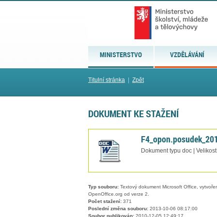
MINISTERSTVO
VZDĚLÁVÁNÍ
Titulní stránka
|
Zpět
DOKUMENT KE STAŽENÍ
F4_opon.posudek_20
Dokument typu doc | Velikost
Typ souboru:
Textový dokument Microsoft Office, vytvořený
OpenOffice.org od verze 2.
Počet stažení:
371
Poslední změna souboru:
2013-10-06 08:17:00
Soubor publikován:
2010-12-05 12:49:17