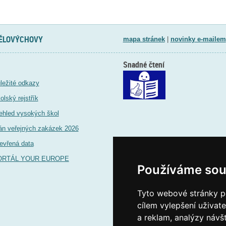
TĚLOVÝCHOVY
mapa stránek
|
novinky e-mailem
Snadné čtení
ležité odkazy
olský rejstřík
ehled vysokých škol
án veřejných zakázek 2026
evřená data
ORTÁL YOUR EUROPE
Používáme sou
Tyto webové stránky po
cílem vylepšení uživat
a reklam, analýzy návš