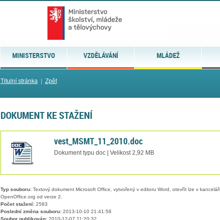
MINISTERSTVO
VZDĚLÁVÁNÍ
MLÁDEŽ
Titulní stránka
|
Zpět
DOKUMENT KE STAŽENÍ
vest_MSMT_11_2010.doc
Dokument typu doc | Velikost 2,92 MB
Typ souboru:
Textový dokument Microsoft Office, vytvořený v editoru Word, otevřít lze v kancelářs
OpenOffice.org od verze 2.
Počet stažení:
2583
Poslední změna souboru:
2013-10-10 21:41:58
Soubor publikován:
2010-12-07 11:20:32