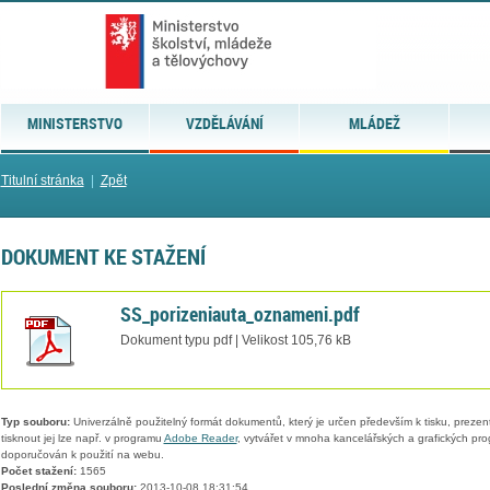
MINISTERSTVO
VZDĚLÁVÁNÍ
MLÁDEŽ
Titulní stránka
|
Zpět
DOKUMENT KE STAŽENÍ
SS_porizeniauta_oznameni.pdf
Dokument typu pdf | Velikost 105,76 kB
Typ souboru:
Univerzálně použitelný formát dokumentů, který je určen především k tisku, prezen
tisknout jej lze např. v programu
Adobe Reader
, vytvářet v mnoha kancelářských a grafických pr
doporučován k použití na webu.
Počet stažení:
1565
Poslední změna souboru:
2013-10-08 18:31:54