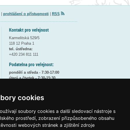
|
prohlášení o přístupnosti
|
RSS
Kontakt pro veřejnost
Karmelitská 529/5
118 12 Praha 1
tel. ústředna:
+420 234 811 111
Podatelna pro veřejnost:
pondělí a středa - 7:30-17:00
úterý a čtvrtek - 7:30-15:30
pátek - 7:30-14:00
8:30 - 9:30 - bezpečnostní přestávka
bory cookies
(více informací
ZDE
)
užívají soubory cookies a další sledovací nástroje s
Elektronická podatelna:
posta@msmt
gov
cz
elského prostředí, zobrazení přizpůsobeného obsahu
těvnosti webových stránek a zjištění zdroje
ID datové schránky:
vidaawt