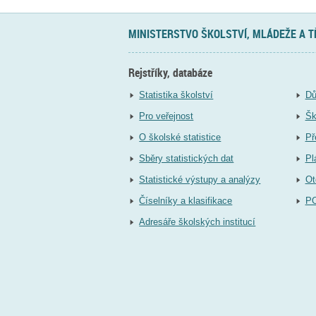
MINISTERSTVO ŠKOLSTVÍ, MLÁDEŽE A 
Rejstříky, databáze
Statistika školství
Dů
Pro veřejnost
Šk
O školské statistice
Př
Sběry statistických dat
Pl
Statistické výstupy a analýzy
Ot
Číselníky a klasifikace
P
Adresáře školských institucí