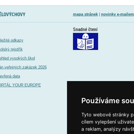
TĚLOVÝCHOVY
mapa stránek
|
novinky e-mailem
Snadné čtení
ležité odkazy
olský rejstřík
ehled vysokých škol
án veřejných zakázek 2026
evřená data
ORTÁL YOUR EUROPE
Používáme sou
Tyto webové stránky po
cílem vylepšení uživat
a reklam, analýzy návš