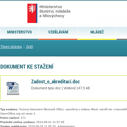
MINISTERSTVO
VZDĚLÁVÁNÍ
MLÁDEŽ
Titulní stránka
|
Zpět
DOKUMENT KE STAŽENÍ
Zadost_o_akreditaci.doc
Dokument typu doc | Velikost 147,5 kB
Typ souboru:
Textový dokument Microsoft Office, vytvořený v editoru Word, otevřít lze v kancelářs
OpenOffice.org od verze 2.
Počet stažení:
371
Poslední změna souboru:
2013-08-31 21:57:46
Soubor publikován:
2010-05-26 11:05:20, Administrator