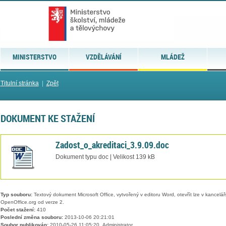
MINISTERSTVO
VZDĚLÁVÁNÍ
MLÁDEŽ
Titulní stránka
|
Zpět
DOKUMENT KE STAŽENÍ
Zadost_o_akreditaci_3.9.09.doc
Dokument typu doc | Velikost 139 kB
Typ souboru:
Textový dokument Microsoft Office, vytvořený v editoru Word, otevřít lze v kancelářs
OpenOffice.org od verze 2.
Počet stažení:
410
Poslední změna souboru:
2013-10-06 20:21:01
Soubor publikován:
2010-05-26 11:05:20, Administrator