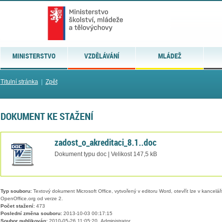
MINISTERSTVO
VZDĚLÁVÁNÍ
MLÁDEŽ
Titulní stránka
|
Zpět
DOKUMENT KE STAŽENÍ
zadost_o_akreditaci_8.1..doc
Dokument typu doc | Velikost 147,5 kB
Typ souboru:
Textový dokument Microsoft Office, vytvořený v editoru Word, otevřít lze v kancelářs
OpenOffice.org od verze 2.
Počet stažení:
473
Poslední změna souboru:
2013-10-03 00:17:15
Soubor publikován:
2010-05-26 11:05:20, Administrator