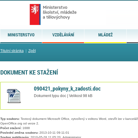
MINISTERSTVO
VZDĚLÁVÁNÍ
MLÁDEŽ
Titulní stránka
|
Zpět
DOKUMENT KE STAŽENÍ
090421_pokyny_k_zadosti.doc
Dokument typu doc | Velikost 98 kB
Typ souboru:
Textový dokument Microsoft Office, vytvořený v editoru Word, otevřít lze v kancelářs
OpenOffice.org od verze 2.
Počet stažení:
1688
Poslední změna souboru:
2013-10-11 09:11:01
Soubor publikován:
2010-05-26 11:05:20, Administrator