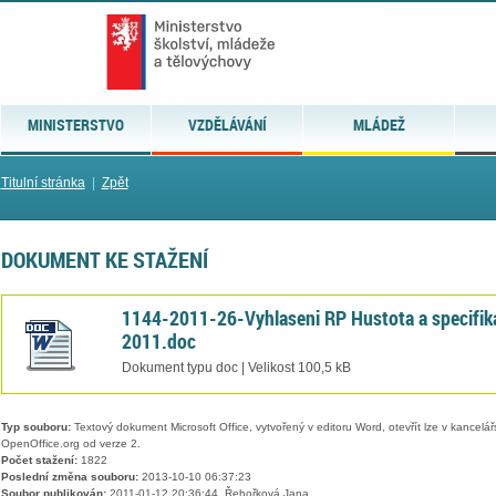
MINISTERSTVO
VZDĚLÁVÁNÍ
MLÁDEŽ
Titulní stránka
|
Zpět
DOKUMENT KE STAŽENÍ
1144-2011-26-Vyhlaseni RP Hustota a specifik
2011.doc
Dokument typu doc | Velikost 100,5 kB
Typ souboru:
Textový dokument Microsoft Office, vytvořený v editoru Word, otevřít lze v kancelářs
OpenOffice.org od verze 2.
Počet stažení:
1822
Poslední změna souboru:
2013-10-10 06:37:23
Soubor publikován:
2011-01-12 20:36:44, Řehořková Jana