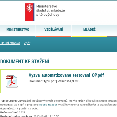
MINISTERSTVO
VZDĚLÁVÁNÍ
MLÁDEŽ
Titulní stránka
|
Zpět
DOKUMENT KE STAŽENÍ
Vyzva_automatizovane_testovani_OP.pdf
Dokument typu pdf | Velikost 4,9 MB
Typ souboru:
Univerzálně použitelný formát dokumentů, který je určen především k tisku, prezen
tisknout jej lze např. v programu
Adobe Reader
, vytvářet v mnoha kancelářských a grafických pr
doporučován k použití na webu.
Počet stažení:
2923
Poslední změna souboru:
2013-10-09 17:15:50