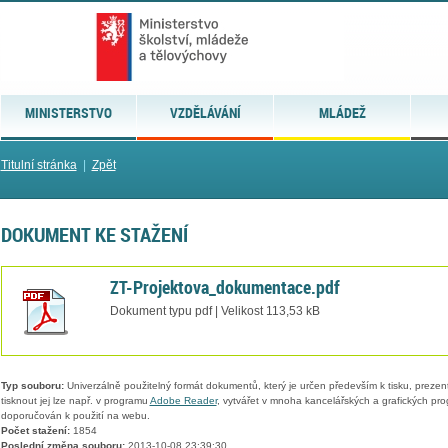
MINISTERSTVO
VZDĚLÁVÁNÍ
MLÁDEŽ
Titulní stránka
|
Zpět
DOKUMENT KE STAŽENÍ
ZT-Projektova_dokumentace.pdf
Dokument typu pdf | Velikost 113,53 kB
Typ souboru:
Univerzálně použitelný formát dokumentů, který je určen především k tisku, prezen
tisknout jej lze např. v programu
Adobe Reader
, vytvářet v mnoha kancelářských a grafických pr
doporučován k použití na webu.
Počet stažení:
1854
Poslední změna souboru:
2013-10-08 23:39:30