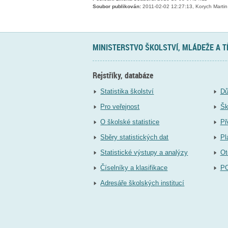
Soubor publikován:
2011-02-02 12:27:13, Korych Martin
MINISTERSTVO ŠKOLSTVÍ, MLÁDEŽE A 
Rejstříky, databáze
Statistika školství
Dů
Pro veřejnost
Šk
O školské statistice
Př
Sběry statistických dat
Pl
Statistické výstupy a analýzy
Ot
Číselníky a klasifikace
P
Adresáře školských institucí