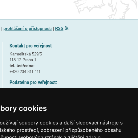
|
prohlášení o přístupnosti
|
RSS
Kontakt pro veřejnost
Karmelitská 529/5
118 12 Praha 1
tel. ústředna:
+420 234 811 111
Podatelna pro veřejnost:
pondělí a středa - 7:30-17:00
úterý a čtvrtek - 7:30-15:30
pátek - 7:30-14:00
bory cookies
8:30 - 9:30 - bezpečnostní přestávka
(více informací
ZDE
)
užívají soubory cookies a další sledovací nástroje s
elského prostředí, zobrazení přizpůsobeného obsahu
Elektronická podatelna:
těvnosti webových stránek a zjištění zdroje
posta@msmt
gov
cz