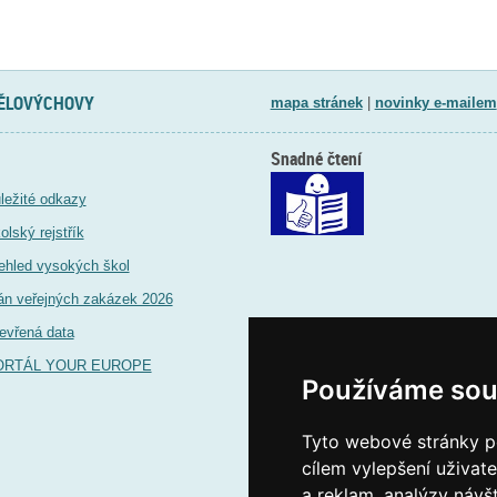
TĚLOVÝCHOVY
mapa stránek
|
novinky e-mailem
Snadné čtení
ležité odkazy
olský rejstřík
ehled vysokých škol
án veřejných zakázek 2026
evřená data
ORTÁL YOUR EUROPE
Používáme sou
Tyto webové stránky po
cílem vylepšení uživat
a reklam, analýzy návš