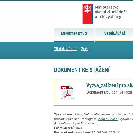
MINISTERSTVO
VZDĚLÁVÁNÍ
Titulní stránka
|
Zpět
DOKUMENT KE STAŽENÍ
Vyzva_zařízení pro s
Dokument typu pdf | Velikost
Typ souboru:
Univerzálně použitelný formát dokumentů, kt
tisknout jej lze např. v programu
Adobe Reader
, vytvářet
doporučován k použití na webu.
Počet stažení:
1641
Poslední změna souboru:
2013-10-08 07:54:11