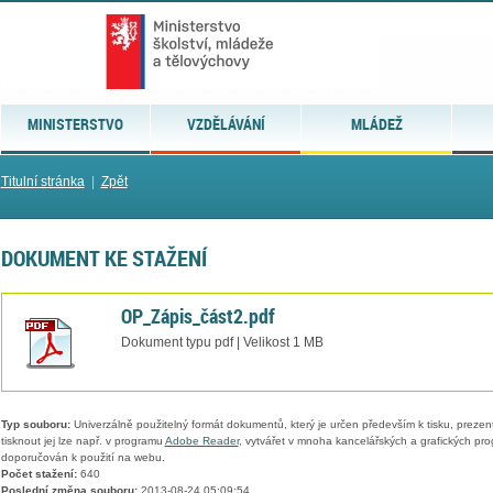
MINISTERSTVO
VZDĚLÁVÁNÍ
MLÁDEŽ
Titulní stránka
|
Zpět
DOKUMENT KE STAŽENÍ
OP_Zápis_část2.pdf
Dokument typu pdf | Velikost 1 MB
Typ souboru:
Univerzálně použitelný formát dokumentů, který je určen především k tisku, prezen
tisknout jej lze např. v programu
Adobe Reader
, vytvářet v mnoha kancelářských a grafických pr
doporučován k použití na webu.
Počet stažení:
640
Poslední změna souboru:
2013-08-24 05:09:54