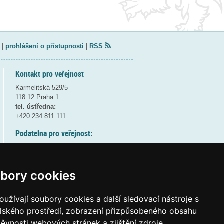
|
prohlášení o přístupnosti
|
RSS
Kontakt pro veřejnost
Karmelitská 529/5
118 12 Praha 1
tel. ústředna:
+420 234 811 111
Podatelna pro veřejnost:
pondělí a středa - 7:30-17:00
úterý a čtvrtek - 7:30-15:30
pátek - 7:30-14:00
bory cookies
8:30 - 9:30 - bezpečnostní přestávka
(více informací
ZDE
)
užívají soubory cookies a další sledovací nástroje s
elského prostředí, zobrazení přizpůsobeného obsahu
Elektronická podatelna:
těvnosti webových stránek a zjištění zdroje
posta@msmt
gov
cz