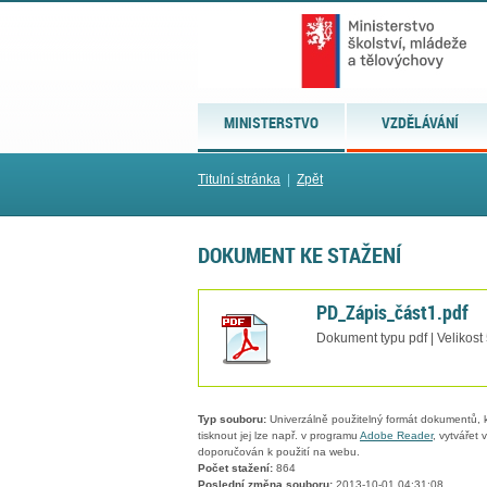
MINISTERSTVO
VZDĚLÁVÁNÍ
Titulní stránka
|
Zpět
DOKUMENT KE STAŽENÍ
PD_Zápis_část1.pdf
Dokument typu pdf | Velikost
Typ souboru:
Univerzálně použitelný formát dokumentů, kt
tisknout jej lze např. v programu
Adobe Reader
, vytvářet
doporučován k použití na webu.
Počet stažení:
864
Poslední změna souboru:
2013-10-01 04:31:08