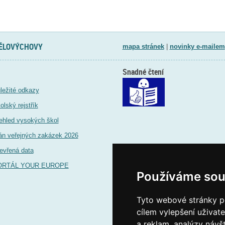
TĚLOVÝCHOVY
mapa stránek
|
novinky e-mailem
Snadné čtení
ležité odkazy
olský rejstřík
ehled vysokých škol
án veřejných zakázek 2026
evřená data
ORTÁL YOUR EUROPE
Používáme sou
Tyto webové stránky po
cílem vylepšení uživat
a reklam, analýzy návš