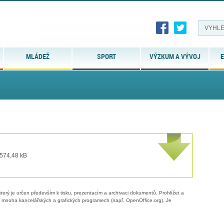
MLÁDEŽ
SPORT
VÝZKUM A VÝVOJ
E
 574,48 kB
erý je určen především k tisku, prezentacím a archivaci dokumentů. Prohlížet a
 v mnoha kancelářských a grafických programech (např. OpenOffice.org). Je