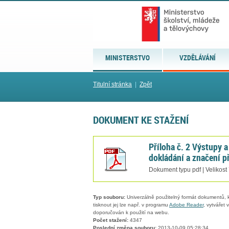
MINISTERSTVO
VZDĚLÁVÁNÍ
Titulní stránka
|
Zpět
DOKUMENT KE STAŽENÍ
Příloha č. 2 Výstupy a
dokládání a značení p
Dokument typu pdf | Velikost
Typ souboru:
Univerzálně použitelný formát dokumentů, kt
tisknout jej lze např. v programu
Adobe Reader
, vytvářet
doporučován k použití na webu.
Počet stažení:
4347
Poslední změna souboru:
2013-10-09 05:28:34