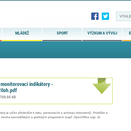
MLÁDEŽ
SPORT
VÝZKUM A VÝVOJ
E
 monitorovací indikátory -
říloh.pdf
 768,66 kB
erý je určen především k tisku, prezentacím a archivaci dokumentů. Prohlížet a
 v mnoha kancelářských a grafických programech (např. OpenOffice.org). Je