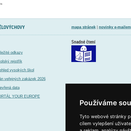
ra
TĚLOVÝCHOVY
mapa stránek
|
novinky e-mailem
Snadné čtení
ležité odkazy
olský rejstřík
ehled vysokých škol
án veřejných zakázek 2026
evřená data
ORTÁL YOUR EUROPE
Používáme sou
Tyto webové stránky po
cílem vylepšení uživat
a reklam, analýzy návš