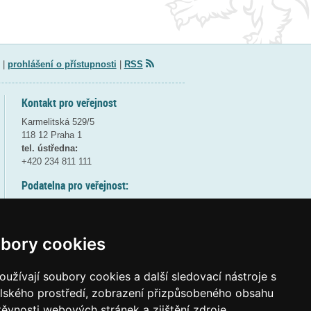
|
prohlášení o přístupnosti
|
RSS
Kontakt pro veřejnost
Karmelitská 529/5
118 12 Praha 1
tel. ústředna:
+420 234 811 111
Podatelna pro veřejnost:
pondělí a středa - 7:30-17:00
úterý a čtvrtek - 7:30-15:30
pátek - 7:30-14:00
bory cookies
8:30 - 9:30 - bezpečnostní přestávka
(více informací
ZDE
)
užívají soubory cookies a další sledovací nástroje s
elského prostředí, zobrazení přizpůsobeného obsahu
Elektronická podatelna:
těvnosti webových stránek a zjištění zdroje
posta@msmt
gov
cz