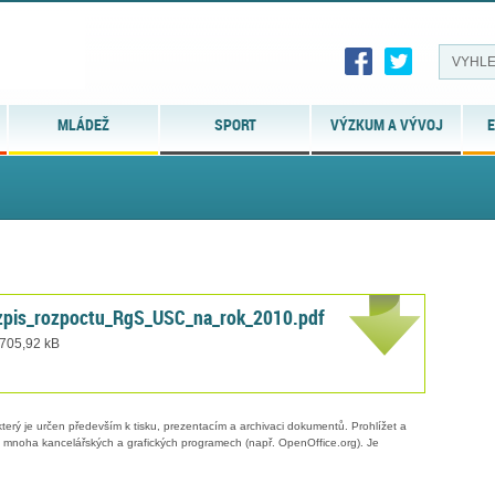
MLÁDEŽ
SPORT
VÝZKUM A VÝVOJ
E
zpis_rozpoctu_RgS_USC_na_rok_2010.pdf
 705,92 kB
erý je určen především k tisku, prezentacím a archivaci dokumentů. Prohlížet a
 v mnoha kancelářských a grafických programech (např. OpenOffice.org). Je