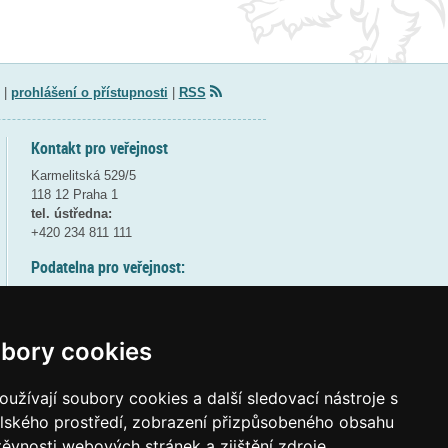
|
prohlášení o přístupnosti
|
RSS
Kontakt pro veřejnost
Karmelitská 529/5
118 12 Praha 1
tel. ústředna:
+420 234 811 111
Podatelna pro veřejnost:
pondělí a středa - 7:30-17:00
úterý a čtvrtek - 7:30-15:30
pátek - 7:30-14:00
bory cookies
8:30 - 9:30 - bezpečnostní přestávka
(více informací
ZDE
)
užívají soubory cookies a další sledovací nástroje s
elského prostředí, zobrazení přizpůsobeného obsahu
Elektronická podatelna:
těvnosti webových stránek a zjištění zdroje
posta@msmt
gov
cz