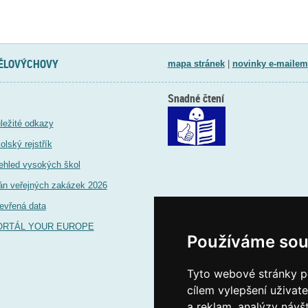
TĚLOVÝCHOVY
mapa stránek
|
novinky e-mailem
Snadné čtení
ležité odkazy
olský rejstřík
ehled vysokých škol
án veřejných zakázek 2026
evřená data
ORTÁL YOUR EUROPE
Používáme sou
Tyto webové stránky po
cílem vylepšení uživat
a reklam, analýzy návš