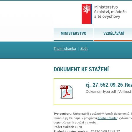
MINISTERSTVO
VZDĚLÁVÁNÍ
Titulní stránka
|
Zpět
DOKUMENT KE STAŽENÍ
cj._27_552_09_26_Ro
Dokument typu pdf | Velikost
Typ souboru:
Univerzálně použitelný formát dokumentů, kt
tisknout jej lze např. v programu
Adobe Reader
, vytvářet
doporučován k použití na webu.
Počet stažení:
1878
Poslední změna souboru:
2013-10-08 11:49:37