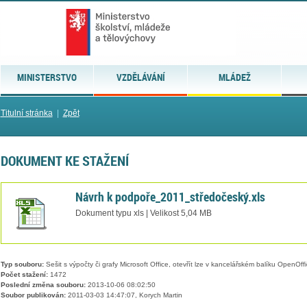
MINISTERSTVO
VZDĚLÁVÁNÍ
MLÁDEŽ
Titulní stránka
|
Zpět
DOKUMENT KE STAŽENÍ
Návrh k podpoře_2011_středočeský.xls
Dokument typu xls | Velikost 5,04 MB
Typ souboru:
Sešit s výpočty či grafy Microsoft Office, otevřít lze v kancelářském balíku OpenOffic
Počet stažení:
1472
Poslední změna souboru:
2013-10-06 08:02:50
Soubor publikován:
2011-03-03 14:47:07, Korych Martin