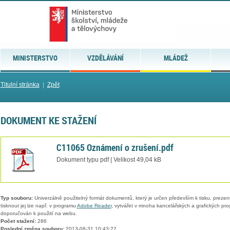
MINISTERSTVO
VZDĚLÁVÁNÍ
MLÁDEŽ
Titulní stránka
|
Zpět
DOKUMENT KE STAŽENÍ
C11065 Oznámení o zrušení.pdf
Dokument typu pdf | Velikost 49,04 kB
Typ souboru:
Univerzálně použitelný formát dokumentů, který je určen především k tisku, prezen
tisknout jej lze např. v programu
Adobe Reader
, vytvářet v mnoha kancelářských a grafických pr
doporučován k použití na webu.
Počet stažení:
286
Poslední změna souboru:
2013-08-31 10:43:22