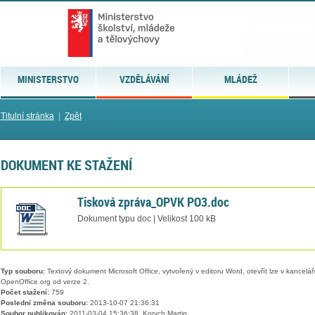
MINISTERSTVO
VZDĚLÁVÁNÍ
MLÁDEŽ
Titulní stránka
|
Zpět
DOKUMENT KE STAŽENÍ
Tisková zpráva_OPVK PO3.doc
Dokument typu doc | Velikost 100 kB
Typ souboru:
Textový dokument Microsoft Office, vytvořený v editoru Word, otevřít lze v kancelářs
OpenOffice.org od verze 2.
Počet stažení:
759
Poslední změna souboru:
2013-10-07 21:36:31
Soubor publikován:
2011-03-04 15:36:38, Korych Martin