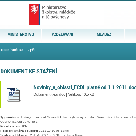
MINISTERSTVO
VZDĚLÁVÁNÍ
MLÁDEŽ
Titulní stránka
|
Zpět
DOKUMENT KE STAŽENÍ
Novinky_v_oblasti_ECDL platné od 1.1.2011.do
Dokument typu doc | Velikost 40,5 kB
Typ souboru:
Textový dokument Microsoft Office, vytvořený v editoru Word, otevřít lze v kancelářs
OpenOffice.org od verze 2.
Počet stažení:
937
Poslední změna souboru:
2013-10-10 08:18:56
Soubor publikován:
2011-03-09 10:32:38, Kaňková Marie