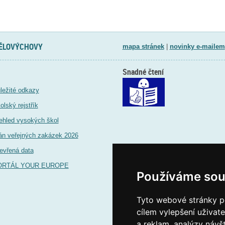
TĚLOVÝCHOVY
mapa stránek
|
novinky e-mailem
Snadné čtení
ležité odkazy
olský rejstřík
ehled vysokých škol
án veřejných zakázek 2026
evřená data
ORTÁL YOUR EUROPE
Používáme sou
Tyto webové stránky po
cílem vylepšení uživat
a reklam, analýzy návš