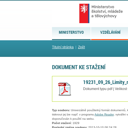
MINISTERSTVO
VZDĚLÁVÁNÍ
Titulní stránka
|
Zpět
DOKUMENT KE STAŽENÍ
19231_09_26_Limity_r
Dokument typu pdf | Velikost
Typ souboru:
Univerzálně použitelný formát dokumentů, kt
tisknout jej lze např. v programu
Adobe Reader
, vytvářet
doporučován k použití na webu.
Počet stažení:
1929
Poslední změna souboru:
2013-10-10 06:24:28