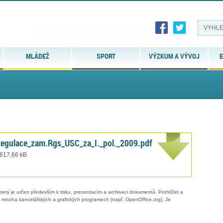
MLÁDEŽ
SPORT
VÝZKUM A VÝVOJ
E
egulace_zam.Rgs_USC_za_I._pol._2009.pdf
 617,66 kB
erý je určen především k tisku, prezentacím a archivaci dokumentů. Prohlížet a
 v mnoha kancelářských a grafických programech (např. OpenOffice.org). Je