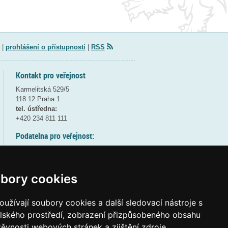
|
prohlášení o přístupnosti
|
RSS
Kontakt pro veřejnost
Karmelitská 529/5
118 12 Praha 1
tel. ústředna:
+420 234 811 111
Podatelna pro veřejnost:
pondělí a středa - 7:30-17:00
úterý a čtvrtek - 7:30-15:30
pátek - 7:30-14:00
bory cookies
8:30 - 9:30 - bezpečnostní přestávka
(více informací
ZDE
)
užívají soubory cookies a další sledovací nástroje s
elského prostředí, zobrazení přizpůsobeného obsahu
Elektronická podatelna:
těvnosti webových stránek a zjištění zdroje
posta@msmt
gov
cz