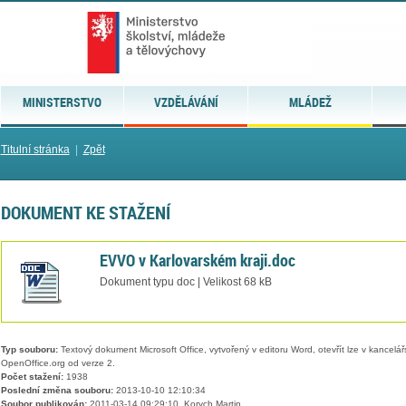
MINISTERSTVO
VZDĚLÁVÁNÍ
MLÁDEŽ
Titulní stránka
|
Zpět
DOKUMENT KE STAŽENÍ
EVVO v Karlovarském kraji.doc
Dokument typu doc | Velikost 68 kB
Typ souboru:
Textový dokument Microsoft Office, vytvořený v editoru Word, otevřít lze v kancelářs
OpenOffice.org od verze 2.
Počet stažení:
1938
Poslední změna souboru:
2013-10-10 12:10:34
Soubor publikován:
2011-03-14 09:29:10, Korych Martin