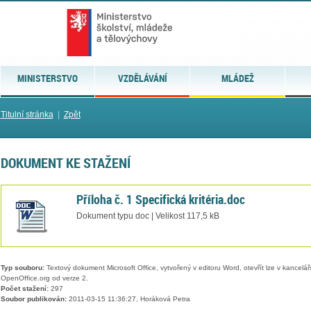
MINISTERSTVO
VZDĚLÁVÁNÍ
MLÁDEŽ
Titulní stránka
|
Zpět
DOKUMENT KE STAŽENÍ
Příloha č. 1 Specifická kritéria.doc
Dokument typu doc | Velikost 117,5 kB
Typ souboru:
Textový dokument Microsoft Office, vytvořený v editoru Word, otevřít lze v kancelářs
OpenOffice.org od verze 2.
Počet stažení:
297
Soubor publikován:
2011-03-15 11:36:27, Horáková Petra