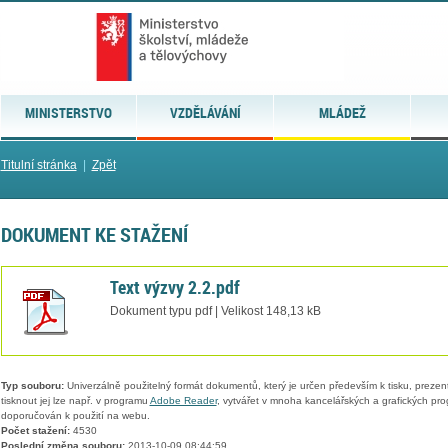
MINISTERSTVO
VZDĚLÁVÁNÍ
MLÁDEŽ
Titulní stránka
|
Zpět
DOKUMENT KE STAŽENÍ
Text výzvy 2.2.pdf
Dokument typu pdf | Velikost 148,13 kB
Typ souboru:
Univerzálně použitelný formát dokumentů, který je určen především k tisku, prezen
tisknout jej lze např. v programu
Adobe Reader
, vytvářet v mnoha kancelářských a grafických pr
doporučován k použití na webu.
Počet stažení:
4530
Poslední změna souboru:
2013-10-09 08:44:59