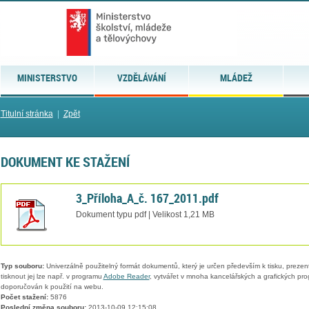
MINISTERSTVO
VZDĚLÁVÁNÍ
MLÁDEŽ
Titulní stránka
|
Zpět
DOKUMENT KE STAŽENÍ
3_Příloha_A_č. 167_2011.pdf
Dokument typu pdf | Velikost 1,21 MB
Typ souboru:
Univerzálně použitelný formát dokumentů, který je určen především k tisku, prezen
tisknout jej lze např. v programu
Adobe Reader
, vytvářet v mnoha kancelářských a grafických pr
doporučován k použití na webu.
Počet stažení:
5876
Poslední změna souboru:
2013-10-09 12:15:08