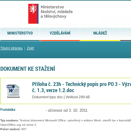
MINISTERSTVO
VZDĚLÁVÁNÍ
MLÁDEŽ
Titulní stránka
|
Zpět
DOKUMENT KE STAŽENÍ
Příloha č. 23h - Technický popis pro PO 3 - Výz
č. 1.3, verze 1.2.doc
Dokument typu doc | Velikost 299 kB
Poznámka:
- účinnost od 3. 10. 2011
Typ souboru:
Textový dokument Microsoft Office, vytvořený v editoru Word, otevřít lze v kancelářs
OpenOffice.org od verze 2.
Počet stažení:
697