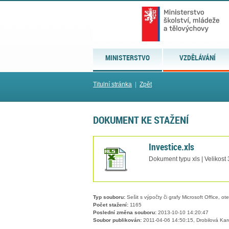
MINISTERSTVO
VZDĚLÁVÁNÍ
Titulní stránka
|
Zpět
DOKUMENT KE STAŽENÍ
Investice.xls
Dokument typu xls | Velikost
Typ souboru:
Sešit s výpočty či grafy Microsoft Office, ot
Počet stažení:
1165
Poslední změna souboru:
2013-10-10 14:20:47
Soubor publikován:
2011-04-06 14:50:15, Drobilová Kar