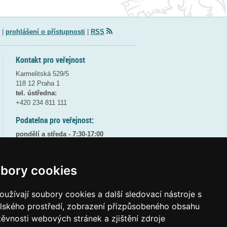
|
prohlášení o přístupnosti
|
RSS
Kontakt pro veřejnost
Karmelitská 529/5
118 12 Praha 1
tel. ústředna:
+420 234 811 111
Podatelna pro veřejnost:
pondělí a středa - 7:30-17:00
úterý a čtvrtek - 7:30-15:30
pátek - 7:30-14:00
bory cookies
8:30 - 9:30 - bezpečnostní přestávka
(více informací
ZDE
)
užívají soubory cookies a další sledovací nástroje s
Elektronická podatelna:
elského prostředí, zobrazení přizpůsobeného obsahu
posta@msmt
gov
cz
těvnosti webových stránek a zjištění zdroje