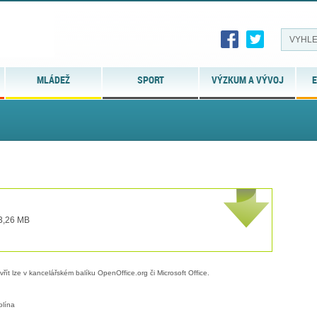
MLÁDEŽ
SPORT
VÝZKUM A VÝVOJ
E
 3,26 MB
evřít lze v kancelářském balíku OpenOffice.org či Microsoft Office.
olína