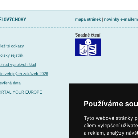
TĚLOVÝCHOVY
mapa stránek
|
novinky e-mailem
Snadné čtení
ležité odkazy
olský rejstřík
ehled vysokých škol
án veřejných zakázek 2026
evřená data
ORTÁL YOUR EUROPE
Používáme sou
Tyto webové stránky po
cílem vylepšení uživat
a reklam, analýzy návš