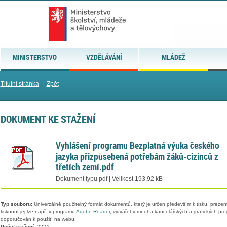
MINISTERSTVO
VZDĚLÁVÁNÍ
MLÁDEŽ
Titulní stránka
|
Zpět
DOKUMENT KE STAŽENÍ
Vyhlášení programu Bezplatná výuka českého
jazyka přizpůsebená potřebám žáků-cizinců z
třetích zemí.pdf
Dokument typu pdf | Velikost 193,92 kB
Typ souboru:
Univerzálně použitelný formát dokumentů, který je určen především k tisku, prezen
tisknout jej lze např. v programu
Adobe Reader
, vytvářet v mnoha kancelářských a grafických pr
doporučován k použití na webu.
Počet stažení:
2224