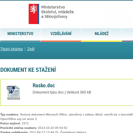
MINISTERSTVO
VZDĚLÁVÁNÍ
MLÁDEŽ
Titulní stránka
|
Zpět
DOKUMENT KE STAŽENÍ
Rusko.doc
Dokument typu doc | Velikost 360 kB
Typ souboru:
Textový dokument Microsoft Office, vytvořený v editoru Word, otevřít lze v kancelářs
OpenOffice.org od verze 2.
Počet stažení:
1571
Poslední změna souboru:
2013-10-10 05:54:52
Soubor publikován:
2011-04-13 13:44:20, Čermáková Helena