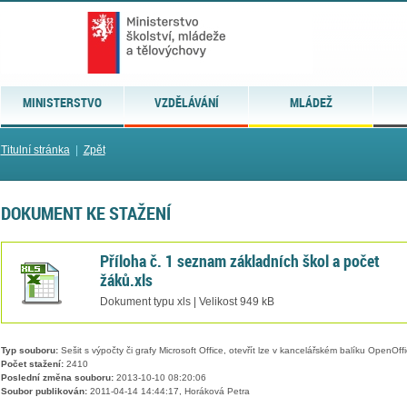
MINISTERSTVO
VZDĚLÁVÁNÍ
MLÁDEŽ
Titulní stránka
|
Zpět
DOKUMENT KE STAŽENÍ
Příloha č. 1 seznam základních škol a počet
žáků.xls
Dokument typu xls | Velikost 949 kB
Typ souboru:
Sešit s výpočty či grafy Microsoft Office, otevřít lze v kancelářském balíku OpenOffic
Počet stažení:
2410
Poslední změna souboru:
2013-10-10 08:20:06
Soubor publikován:
2011-04-14 14:44:17, Horáková Petra