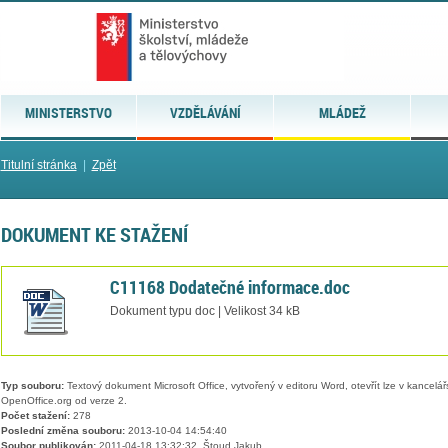
MINISTERSTVO
VZDĚLÁVÁNÍ
MLÁDEŽ
Titulní stránka
|
Zpět
DOKUMENT KE STAŽENÍ
C11168 Dodatečné informace.doc
Dokument typu doc | Velikost 34 kB
Typ souboru:
Textový dokument Microsoft Office, vytvořený v editoru Word, otevřít lze v kancelářs
OpenOffice.org od verze 2.
Počet stažení:
278
Poslední změna souboru:
2013-10-04 14:54:40
Soubor publikován:
2011-04-18 13:32:32, Štoud Jakub