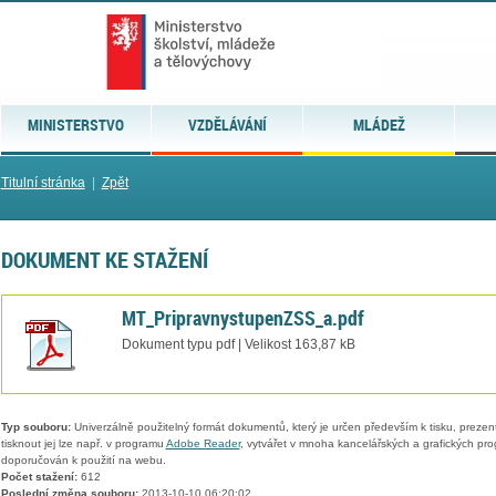
MINISTERSTVO
VZDĚLÁVÁNÍ
MLÁDEŽ
Titulní stránka
|
Zpět
DOKUMENT KE STAŽENÍ
MT_PripravnystupenZSS_a.pdf
Dokument typu pdf | Velikost 163,87 kB
Typ souboru:
Univerzálně použitelný formát dokumentů, který je určen především k tisku, prezen
tisknout jej lze např. v programu
Adobe Reader
, vytvářet v mnoha kancelářských a grafických pr
doporučován k použití na webu.
Počet stažení:
612
Poslední změna souboru:
2013-10-10 06:20:02