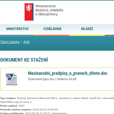
MINISTERSTVO
VZDĚLÁVÁNÍ
MLÁDEŽ
Titulní stránka
|
Zpět
DOKUMENT KE STAŽENÍ
Mezinarodni_predpisy_o_pravech_ditete.doc
Dokument typu doc | Velikost 34 kB
Typ souboru:
Textový dokument Microsoft Office, vytvořený v editoru Word, otevřít lze v kancelářs
OpenOffice.org od verze 2.
Počet stažení:
1087
Poslední změna souboru:
2013-10-10 16:59:43
Soubor publikován:
2010-05-26 11:05:22, Administrator