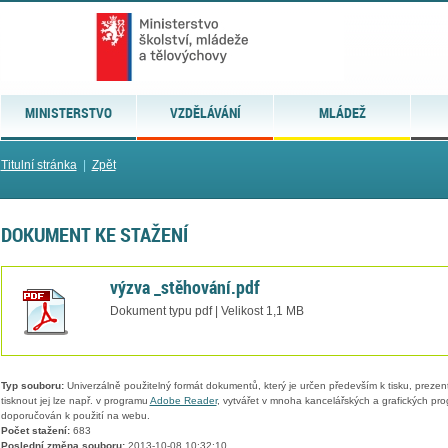
MINISTERSTVO
VZDĚLÁVÁNÍ
MLÁDEŽ
Titulní stránka
|
Zpět
DOKUMENT KE STAŽENÍ
výzva _stěhování.pdf
Dokument typu pdf | Velikost 1,1 MB
Typ souboru:
Univerzálně použitelný formát dokumentů, který je určen především k tisku, prezen
tisknout jej lze např. v programu
Adobe Reader
, vytvářet v mnoha kancelářských a grafických pr
doporučován k použití na webu.
Počet stažení:
683
Poslední změna souboru:
2013-10-08 10:32:10