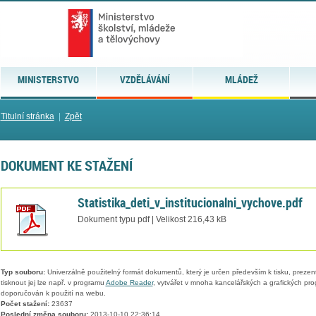
MINISTERSTVO
VZDĚLÁVÁNÍ
MLÁDEŽ
Titulní stránka
|
Zpět
DOKUMENT KE STAŽENÍ
Statistika_deti_v_institucionalni_vychove.pdf
Dokument typu pdf | Velikost 216,43 kB
Typ souboru:
Univerzálně použitelný formát dokumentů, který je určen především k tisku, prezen
tisknout jej lze např. v programu
Adobe Reader
, vytvářet v mnoha kancelářských a grafických pr
doporučován k použití na webu.
Počet stažení:
23637
Poslední změna souboru:
2013-10-10 22:36:14