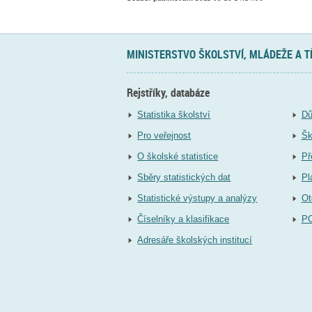
MINISTERSTVO ŠKOLSTVÍ, MLÁDEŽE A 
Rejstříky, databáze
Statistika školství
Dů
Pro veřejnost
Šk
O školské statistice
Př
Sběry statistických dat
Pl
Statistické výstupy a analýzy
Ot
Číselníky a klasifikace
P
Adresáře školských institucí