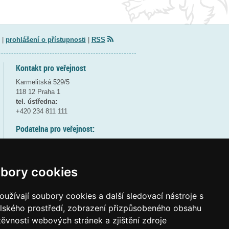
|
prohlášení o přístupnosti
|
RSS
Kontakt pro veřejnost
Karmelitská 529/5
118 12 Praha 1
tel. ústředna:
+420 234 811 111
Podatelna pro veřejnost:
pondělí a středa - 7:30-17:00
úterý a čtvrtek - 7:30-15:30
pátek - 7:30-14:00
bory cookies
8:30 - 9:30 - bezpečnostní přestávka
(více informací
ZDE
)
užívají soubory cookies a další sledovací nástroje s
elského prostředí, zobrazení přizpůsobeného obsahu
Elektronická podatelna:
těvnosti webových stránek a zjištění zdroje
posta@msmt
gov
cz