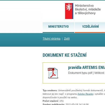
MINISTERSTVO
VZDĚLÁVÁNÍ
Titulní stránka
|
Zpět
DOKUMENT KE STAŽENÍ
pravidla ARTEMIS ENI
Dokument typu pdf | Velikost
Typ souboru:
Univerzálně použitelný formát dokumentů, kt
tisknout jej lze např. v programu
Adobe Reader
, vytvářet
doporučován k použití na webu.
Počet stažení:
151
Soubor publikován:
2011-05-18 14:14:06