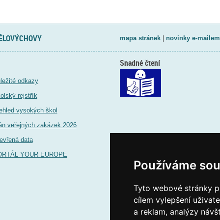
TĚLOVÝCHOVY
mapa stránek
|
novinky e-mailem
Snadné čtení
ležité odkazy
olský rejstřík
ehled vysokých škol
án veřejných zakázek 2026
evřená data
ORTÁL YOUR EUROPE
Používáme sou
Tyto webové stránky po
cílem vylepšení uživat
a reklam, analýzy návš