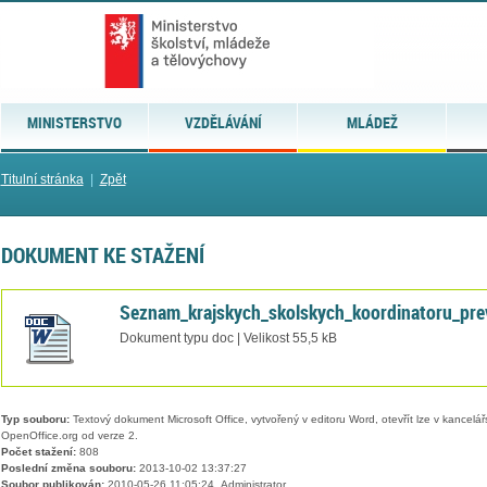
MINISTERSTVO
VZDĚLÁVÁNÍ
MLÁDEŽ
Titulní stránka
|
Zpět
DOKUMENT KE STAŽENÍ
Seznam_krajskych_skolskych_koordinatoru_pr
Dokument typu doc | Velikost 55,5 kB
Typ souboru:
Textový dokument Microsoft Office, vytvořený v editoru Word, otevřít lze v kancelářs
OpenOffice.org od verze 2.
Počet stažení:
808
Poslední změna souboru:
2013-10-02 13:37:27
Soubor publikován:
2010-05-26 11:05:24, Administrator