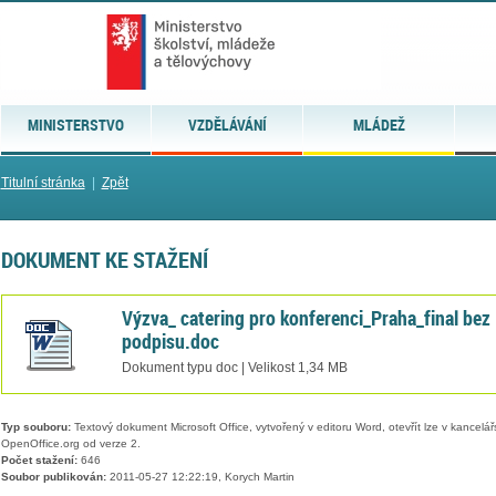
MINISTERSTVO
VZDĚLÁVÁNÍ
MLÁDEŽ
Titulní stránka
|
Zpět
DOKUMENT KE STAŽENÍ
Výzva_ catering pro konferenci_Praha_final bez
podpisu.doc
Dokument typu doc | Velikost 1,34 MB
Typ souboru:
Textový dokument Microsoft Office, vytvořený v editoru Word, otevřít lze v kancelářs
OpenOffice.org od verze 2.
Počet stažení:
646
Soubor publikován:
2011-05-27 12:22:19, Korych Martin