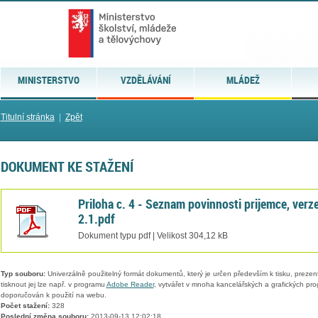
MINISTERSTVO
VZDĚLÁVÁNÍ
MLÁDEŽ
Titulní stránka
|
Zpět
DOKUMENT KE STAŽENÍ
Priloha c. 4 - Seznam povinnosti prijemce, verz
2.1.pdf
Dokument typu pdf | Velikost 304,12 kB
Typ souboru:
Univerzálně použitelný formát dokumentů, který je určen především k tisku, prezen
tisknout jej lze např. v programu
Adobe Reader
, vytvářet v mnoha kancelářských a grafických pr
doporučován k použití na webu.
Počet stažení:
328
Poslední změna souboru:
2013-09-13 12:02:18