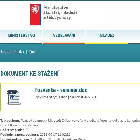
MINISTERSTVO
VZDĚLÁVÁNÍ
MLÁDEŽ
Titulní stránka
|
Zpět
DOKUMENT KE STAŽENÍ
Pozvánka - seminář.doc
Dokument typu doc | Velikost 409 kB
Typ souboru:
Textový dokument Microsoft Office, vytvořený v editoru Word, otevřít lze v kancelářs
OpenOffice.org od verze 2.
Počet stažení:
508
Poslední změna souboru:
2013-09-17 11:02:11
Soubor publikován:
2011-06-03 11:35:40, Horáková Petra