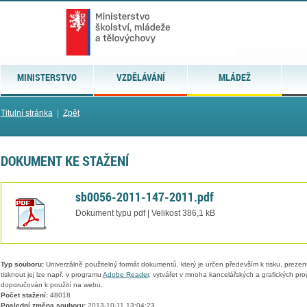
MINISTERSTVO
VZDĚLÁVÁNÍ
MLÁDEŽ
Titulní stránka
|
Zpět
DOKUMENT KE STAŽENÍ
sb0056-2011-147-2011.pdf
Dokument typu pdf | Velikost 386,1 kB
Typ souboru:
Univerzálně použitelný formát dokumentů, který je určen především k tisku, prezen
tisknout jej lze např. v programu
Adobe Reader
, vytvářet v mnoha kancelářských a grafických pr
doporučován k použití na webu.
Počet stažení:
48018
Poslední změna souboru:
2013-10-11 13:04:23