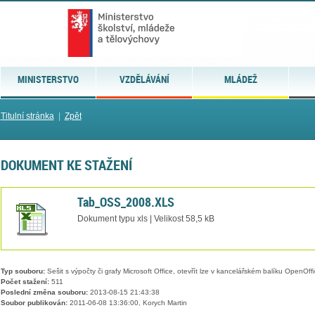
MINISTERSTVO
VZDĚLÁVÁNÍ
MLÁDEŽ
Titulní stránka
|
Zpět
DOKUMENT KE STAŽENÍ
Tab_OSS_2008.XLS
Dokument typu xls | Velikost 58,5 kB
Typ souboru:
Sešit s výpočty či grafy Microsoft Office, otevřít lze v kancelářském balíku OpenOffic
Počet stažení:
511
Poslední změna souboru:
2013-08-15 21:43:38
Soubor publikován:
2011-06-08 13:36:00, Korych Martin