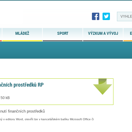
MLÁDEŽ
SPORT
VÝZKUM A VÝVOJ
E
nčních prostředků RP
 50 kB
nutí finančních prostředků
 v editoru Word, otevřít lze v kancelářském balíku Microsoft Office či