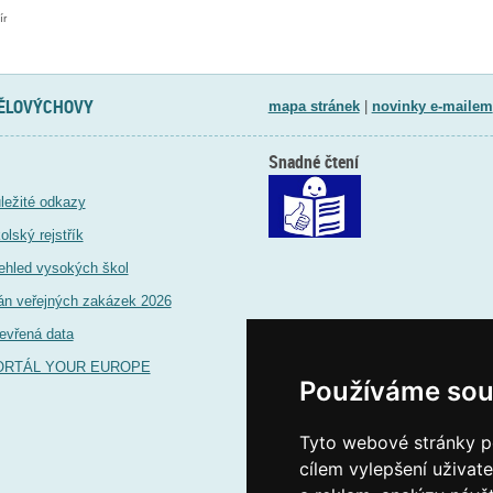
ír
TĚLOVÝCHOVY
mapa stránek
|
novinky e-mailem
Snadné čtení
ležité odkazy
olský rejstřík
ehled vysokých škol
án veřejných zakázek 2026
evřená data
ORTÁL YOUR EUROPE
Používáme sou
Tyto webové stránky po
cílem vylepšení uživat