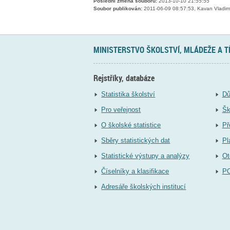
Poslední změna souboru:
2013-10-10 21:55:55
Soubor publikován:
2011-06-09 08:57:53, Kavan Vladim
MINISTERSTVO ŠKOLSTVÍ, MLÁDEŽE A 
Rejstříky, databáze
Statistika školství
Dů
Pro veřejnost
Šk
O školské statistice
Př
Sběry statistických dat
Pl
Statistické výstupy a analýzy
Ot
Číselníky a klasifikace
P
Adresáře školských institucí