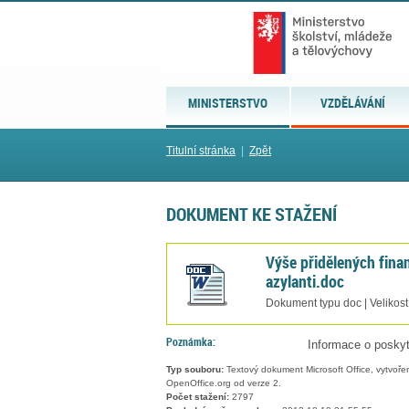
MINISTERSTVO
VZDĚLÁVÁNÍ
Titulní stránka
|
Zpět
DOKUMENT KE STAŽENÍ
Výše přidělených fina
azylanti.doc
Dokument typu doc | Velikost
Poznámka:
Informace o poskyt
Typ souboru:
Textový dokument Microsoft Office, vytvořený
OpenOffice.org od verze 2.
Počet stažení:
2797