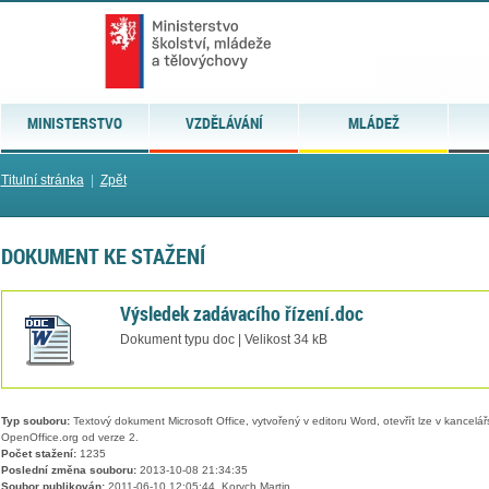
MINISTERSTVO
VZDĚLÁVÁNÍ
MLÁDEŽ
Titulní stránka
|
Zpět
DOKUMENT KE STAŽENÍ
Výsledek zadávacího řízení.doc
Dokument typu doc | Velikost 34 kB
Typ souboru:
Textový dokument Microsoft Office, vytvořený v editoru Word, otevřít lze v kancelářs
OpenOffice.org od verze 2.
Počet stažení:
1235
Poslední změna souboru:
2013-10-08 21:34:35
Soubor publikován:
2011-06-10 12:05:44, Korych Martin