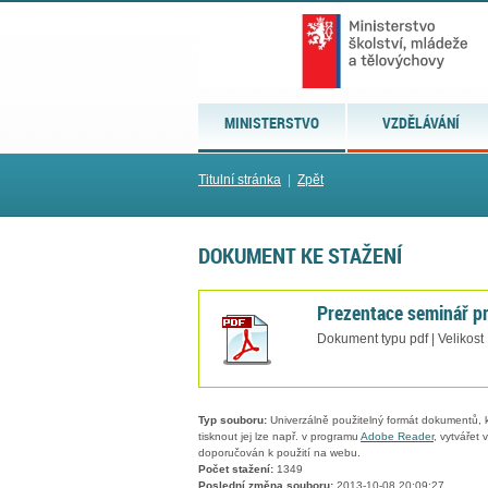
MINISTERSTVO
VZDĚLÁVÁNÍ
Titulní stránka
|
Zpět
DOKUMENT KE STAŽENÍ
Prezentace seminář pr
Dokument typu pdf | Velikost
Typ souboru:
Univerzálně použitelný formát dokumentů, kt
tisknout jej lze např. v programu
Adobe Reader
, vytvářet
doporučován k použití na webu.
Počet stažení:
1349
Poslední změna souboru:
2013-10-08 20:09:27