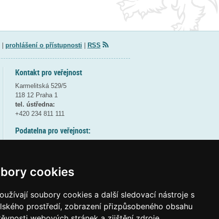
|
prohlášení o přístupnosti
|
RSS
Kontakt pro veřejnost
Karmelitská 529/5
118 12 Praha 1
tel. ústředna:
+420 234 811 111
Podatelna pro veřejnost:
pondělí a středa - 7:30-17:00
úterý a čtvrtek - 7:30-15:30
pátek - 7:30-14:00
bory cookies
8:30 - 9:30 - bezpečnostní přestávka
(více informací
ZDE
)
užívají soubory cookies a další sledovací nástroje s
elského prostředí, zobrazení přizpůsobeného obsahu
Elektronická podatelna:
těvnosti webových stránek a zjištění zdroje
posta@msmt
gov
cz