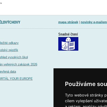
ra
TĚLOVÝCHOVY
mapa stránek
|
novinky e-mailem
Snadné čtení
ležité odkazy
olský rejstřík
ehled vysokých škol
án veřejných zakázek 2026
evřená data
ORTÁL YOUR EUROPE
Používáme sou
Tyto webové stránky po
cílem vylepšení uživat
a reklam, analýzy návš