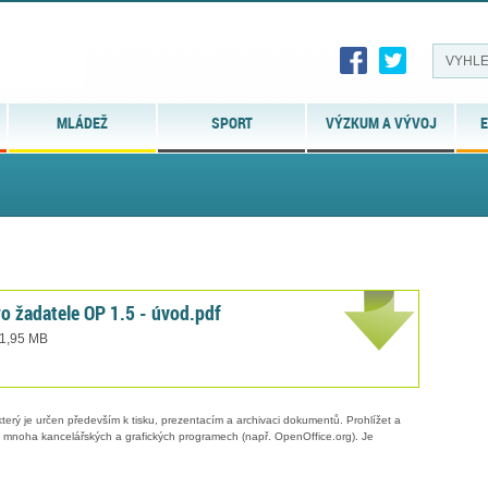
MLÁDEŽ
SPORT
VÝZKUM A VÝVOJ
E
o žadatele OP 1.5 - úvod.pdf
 1,95 MB
erý je určen především k tisku, prezentacím a archivaci dokumentů. Prohlížet a
 v mnoha kancelářských a grafických programech (např. OpenOffice.org). Je