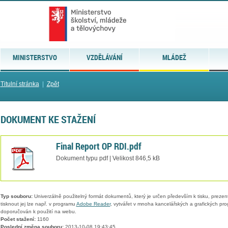
MINISTERSTVO
VZDĚLÁVÁNÍ
MLÁDEŽ
Titulní stránka
|
Zpět
DOKUMENT KE STAŽENÍ
Final Report OP RDI.pdf
Dokument typu pdf | Velikost 846,5 kB
Typ souboru:
Univerzálně použitelný formát dokumentů, který je určen především k tisku, prezen
tisknout jej lze např. v programu
Adobe Reader
, vytvářet v mnoha kancelářských a grafických pr
doporučován k použití na webu.
Počet stažení:
1160
Poslední změna souboru:
2013-10-08 19:43:45