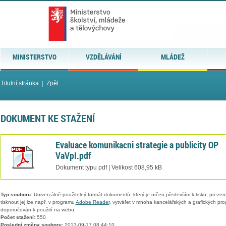
MINISTERSTVO
VZDĚLÁVÁNÍ
MLÁDEŽ
Titulní stránka
|
Zpět
DOKUMENT KE STAŽENÍ
Evaluace komunikacni strategie a publicity OP
VaVpI.pdf
Dokument typu pdf | Velikost 608,95 kB
Typ souboru:
Univerzálně použitelný formát dokumentů, který je určen především k tisku, prezen
tisknout jej lze např. v programu
Adobe Reader
, vytvářet v mnoha kancelářských a grafických pr
doporučován k použití na webu.
Počet stažení:
550
Poslední změna souboru:
2013-09-17 08:44:10